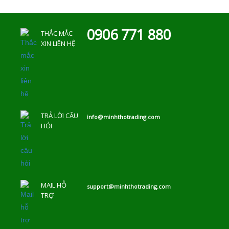
0906 771 880
THẮC MẮC
XIN LIÊN HỆ
TRẢ LỜI CÂU
info@minhthotrading.com
HỎI
MAIL HỖ
support@minhthotrading.com
TRỢ