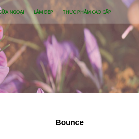
SỮA NGOẠI
LÀM ĐẸP
THỰC PHẨM CAO CẤP
Bounce