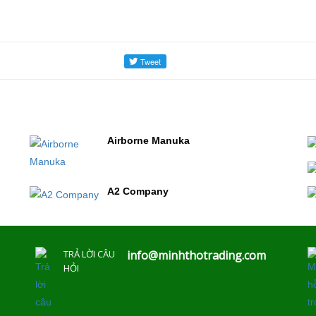
Airborne Manuka
A2 Company
TRẢ LỜI CÂU
info@minhthotrading.com
HỎI