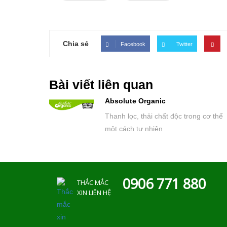
Chia sẻ
Facebook
Twitter
Bài viết liên quan
Absolute Organic
Thanh lọc, thải chất độc trong cơ thể
một cách tự nhiên
0906 771 880
THẮC MẮC
XIN LIÊN HỆ