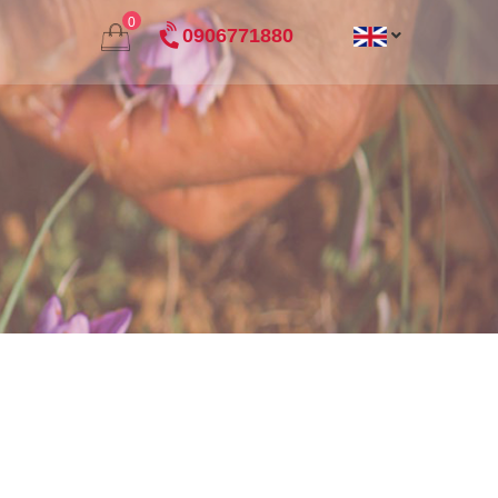
0
0906771880