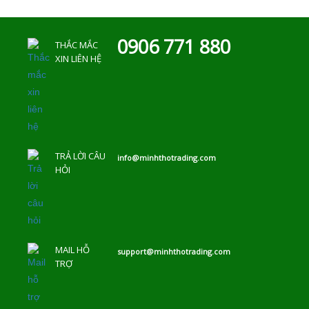
0906 771 880
THẮC MẮC
XIN LIÊN HỆ
TRẢ LỜI CÂU
info@minhthotrading.com
HỎI
MAIL HỖ
support@minhthotrading.com
TRỢ