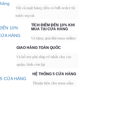
Tất cả mặt hàng đều có bill order từ
nước ngoài
TÍCH ĐIỂM ĐẾN 10% KHI
MUA TẠI CỬA HÀNG
Và tặng quà khi mua online
GIAO HÀNG TOÀN QUỐC
Và hỗ trợ phí ship rẻ nhất cho các
quận, tỉnh còn lại
HỆ THỐNG 5 CỬA HÀNG
Thuận tiện cho mua sắm