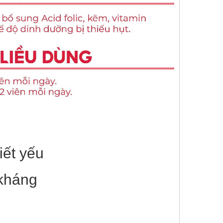
iết yếu
 kháng