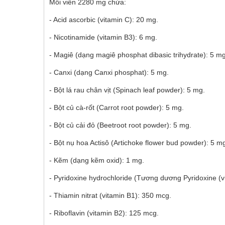
Mỗi viên 2280 mg chứa:
- Acid ascorbic (vitamin C): 20 mg.
- Nicotinamide (vitamin B3): 6 mg.
- Magiê (dạng magiê phosphat dibasic trihydrate): 5 mg
- Canxi (dạng Canxi phosphat): 5 mg.
- Bột lá rau chân vịt (Spinach leaf powder): 5 mg.
- Bột củ cà-rốt (Carrot root powder): 5 mg.
- Bột củ cải đỏ (Beetroot root powder): 5 mg.
- Bột nụ hoa Actisô (Artichoke flower bud powder): 5 mg
- Kẽm (dạng kẽm oxid): 1 mg.
- Pyridoxine hydrochloride (Tương dương Pyridoxine (
- Thiamin nitrat (vitamin B1): 350 mcg.
- Riboflavin (vitamin B2): 125 mcg.